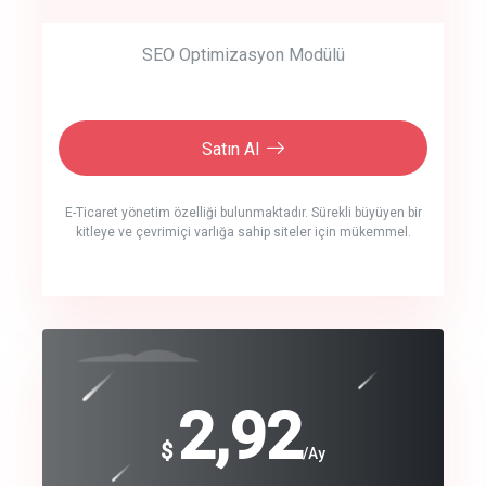
SEO Optimizasyon Modülü
Satın Al
E-Ticaret yönetim özelliği bulunmaktadır. Sürekli büyüyen bir
kitleye ve çevrimiçi varlığa sahip siteler için mükemmel.
crm auto cync
click to call back
240
2,92
$
$
/year
/Ay
track energy costs