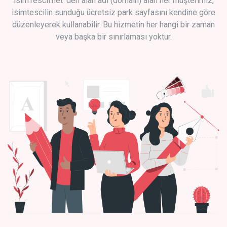
isimTescil.net 'den alan adı (domain) alan her müşterimiz,
isimtescilin sunduğu ücretsiz park sayfasını kendine göre
düzenleyerek kullanabilir. Bu hizmetin her hangi bir zaman
veya başka bir sınırlaması yoktur.