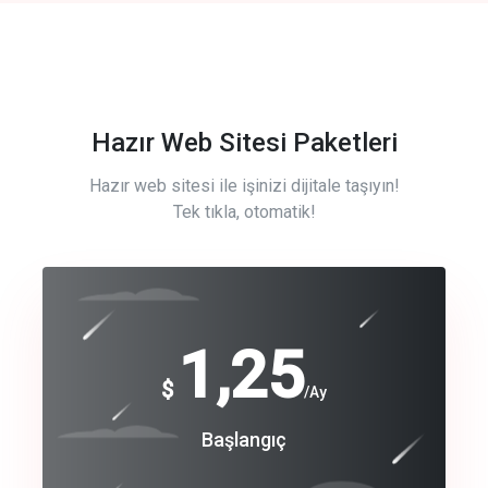
Hazır Web Sitesi Paketleri
Hazır web sitesi ile işinizi dijitale taşıyın!
Tek tıkla, otomatik!
Free
1,25
$
/Ay
Basic
Başlangıç