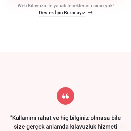
crm auto cync
Web Kılavuzu ile yapabileceklerinin sınırı yok!
Destek İçin Buradayız
click to call back
track energy costs
predictive dialing
Get Started
Start by trying our service for 30 days free trial no credit card
required.
"Kullanımı rahat ve hiç bilginiz olmasa bile
size gerçek anlamda kılavuzluk hizmeti