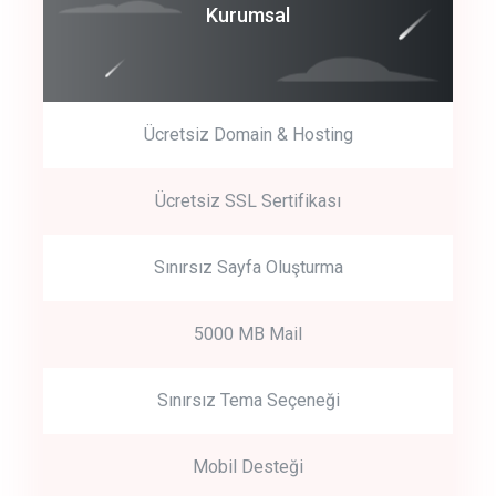
Coroprate
Kurumsal
predictive dialing
Ücretsiz Domain & Hosting
Get Started
Ücretsiz SSL Sertifikası
Start by trying our service for 30 days free trial no credit card
required.
Sınırsız Sayfa Oluşturma
5000 MB Mail
Sınırsız Tema Seçeneği
Mobil Desteği